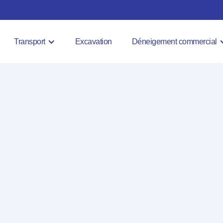
Transport
Excavation
Déneigement commercial
nt
 Montréal-