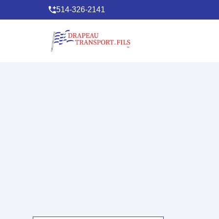
514-326-2141
Déneigeme
commercial
Nord