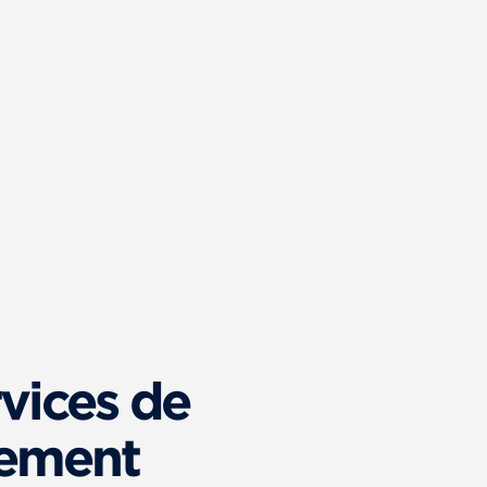
vices de
ement